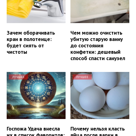
Зачем оборачивать
Чем можно очистить
кран в полотенце:
убитую старую ванну
будет сиять от
до состояния
чистоты
конфетки: дешевый
способ спасти санузел
ЛУЧШЕЕ
ЛУЧШЕЕ
Госпожа Удача внесла
Почему нельзя класть
их в список фаворитов:
яйца после варки в