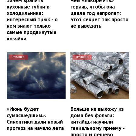
Зачем хранить
Чем «накормить»
кухонные губки в
герань, чтобы она
холодильнике:
цвела год напролет:
интересный трюк - о
этот секрет так просто
нем знают только
не выведать
самые продвинутые
хозяйки
ЛУЧШЕЕ
ЛУЧШЕЕ
«Июнь будет
Больше не выхожу из
сумасшедшим».
дома без фольги:
Синоптики дали новый
китайцы научили
прогноз на начало лета
гениальному приему -
просто и дешево