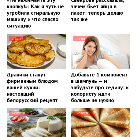
кнопку!»: Как я чуть не
зачем бьет яйца в
угробила стиральную
пакет: теперь делаю
машину и что спасло
так же
ситуацию
ЛЕДИ
ЛЕДИ
Драники станут
Добавьте 1 компонент
фирменным блюдом
в шампунь — и
вашей кухни:
забудьте про седину: к
настоящий
колористу идти
белорусский рецепт
больше не нужно
НОВОСТИ
НОВОСТИ