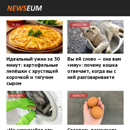
ЛЕДИ
ОБЩЕСТВО
Идеальный ужин за 30
Вы ей слово — она вам
минут: картофельные
«мяу»: почему кошка
лепёшки с хрустящей
отвечает, когда вы с
корочкой и тягучим
ней разговариваете
сыром
В МИРЕ
НОВОСТИ
«Не нажимайте эту
Свекровь рассказала,