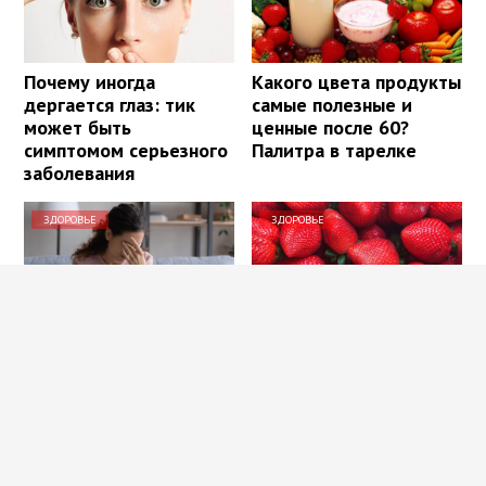
Почему иногда
Какого цвета продукты
дергается глаз: тик
самые полезные и
может быть
ценные после 60?
симптомом серьезного
Палитра в тарелке
заболевания
ЗДОРОВЬЕ
ЗДОРОВЬЕ
Как восстановить
Польза
зрение без операции:
«клубникотерапии»:
методы, которые
почему ученые
работают
призывают людей в
возрасте 50+ налегать
на эту ягоду