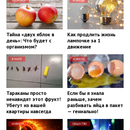
ЗДОРОВЬЕ
НОВОСТИ
Тайна «двух яблок в
Как продлить жизнь
день»: Что будет с
лампочке за 1
организмом?
движение
В МИРЕ
НОВОСТИ
Тараканы просто
Если бы я знала
ненавидят этот фрукт!
раньше, зачем
Убегут из вашей
разбивать яйца в пакет
квартиры навсегда
— гениально!
НОВОСТИ
ОБЩЕСТВО