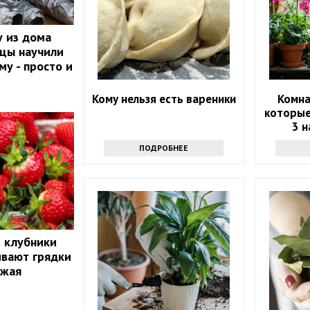
 из дома
йцы научили
му - просто и
Кому нельзя есть вареники
Комна
которые
3 
ПОДРОБНЕЕ
й клубники
ивают грядки
ожая