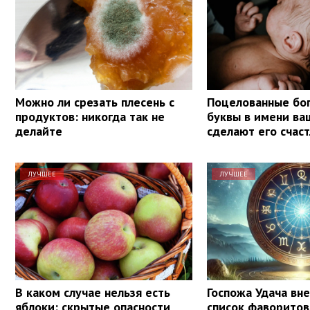
Можно ли срезать плесень с
Поцелованные бог
продуктов: никогда так не
буквы в имени ва
делайте
сделают его счас
ЛУЧШЕЕ
ЛУЧШЕЕ
В каком случае нельзя есть
Госпожа Удача вне
яблоки: скрытые опасности
список фаворитов