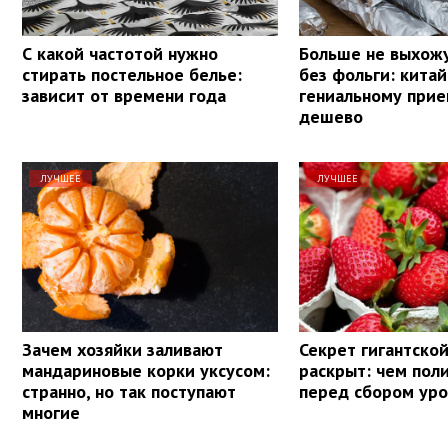
С какой частотой нужно
Больше не выхожу
стирать постельное белье:
без фольги: кита
зависит от времени года
гениальному прие
дешево
ЛУЧШЕЕ
ЛУЧШЕЕ
Зачем хозяйки заливают
Секрет гигантско
мандариновые корки уксусом:
раскрыт: чем пол
странно, но так поступают
перед сбором ур
многие