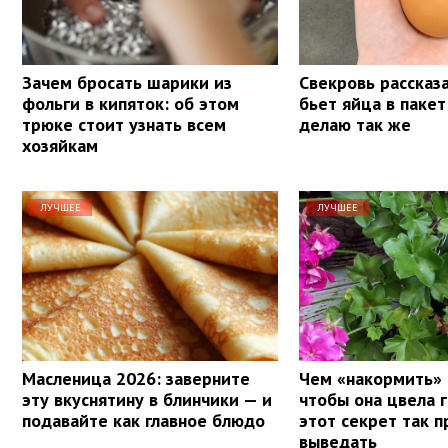
Зачем бросать шарики из
Свекровь рассказа
фольги в кипяток: об этом
бьет яйца в пакет
трюке стоит узнать всем
делаю так же
хозяйкам
ЛУЧШЕЕ
ЛУЧШЕЕ
Масленица 2026: заверните
Чем «накормить» 
эту вкуснятину в блинчики — и
чтобы она цвела 
подавайте как главное блюдо
этот секрет так п
выведать