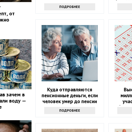
с э
т
ПОДРОБНЕЕ
пт, от
ожно
Куда отправляются
Выи
ав зачем в
пенсионные деньги, если
милл
али воду —
человек умер до пенсии
уча
е
объяви
ПОДРОБНЕЕ