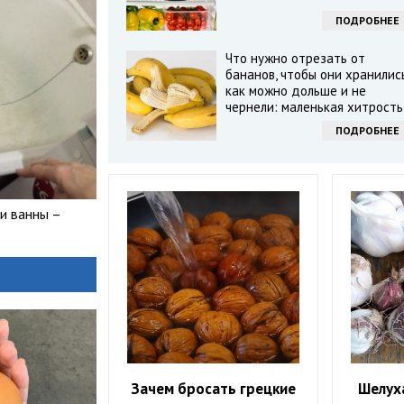
ПОДРОБНЕЕ
Что нужно отрезать от
бананов, чтобы они хранилис
как можно дольше и не
чернели: маленькая хитрость
ПОДРОБНЕЕ
и ванны –
Зачем бросать грецкие
Шелуха