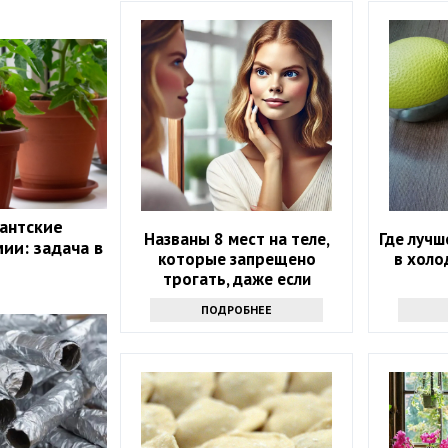
гантские
Названы 8 мест на теле,
Где лучш
ии: задача в
которые запрещено
в холо
трогать, даже если
хочется
ПОДРОБНЕЕ