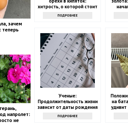
орехи в кипяток:
золота
хитрость, о которой стоит
нача
узнать всем
ПОДРОБНЕЕ
ла, зачем
: теперь
Ученые:
Положи
Продолжительность жизни
на бат
зависит от даты рождения
удивит 
герань,
год напролет:
ПОДРОБНЕЕ
росто не