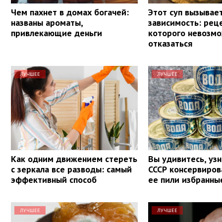
Чем пахнет в домах богачей:
Этот суп вызывае
названы ароматы,
зависимость: реце
привлекающие деньги
которого невозм
отказаться
ЛУЧШЕЕ
ЛУЧШЕЕ
Как одним движением стереть
Вы удивитесь, узн
с зеркала все разводы: самый
СССР консервиров
эффективный способ
ее пили избранны
ЛУЧШЕЕ
ЛУЧШЕЕ