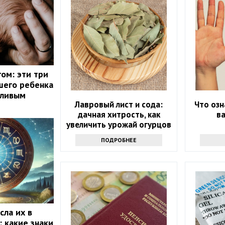
ом: эти три
шего ребенка
тливым
Лавровый лист и сода:
Что озн
дачная хитрость, как
в
увеличить урожай огурцов
ПОДРОБНЕЕ
сла их в
: какие знаки