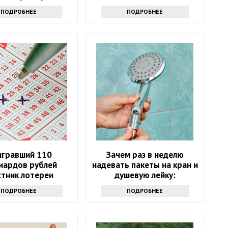
лектричеством
празднику
ПОДРОБНЕЕ
ПОДРОБНЕЕ
гравший 110
Зачем раз в неделю
иардов рублей
надевать пакеты на кран и
стник лотереи
душевую лейку:
лся через девять
интересный лайфхак
ПОДРОБНЕЕ
ПОДРОБНЕЕ
месяцев