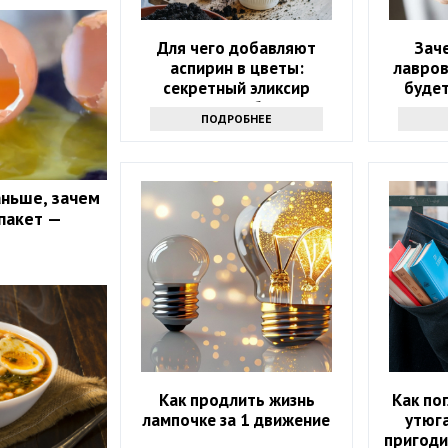
Для чего добавляют
Зач
аспирин в цветы:
лавров
секретный эликсир
будет
долголетия букетов
интер
ПОДРОБНЕЕ
аньше, зачем
пакет —
Как продлить жизнь
Как по
лампочке за 1 движение
утюга
пригоди