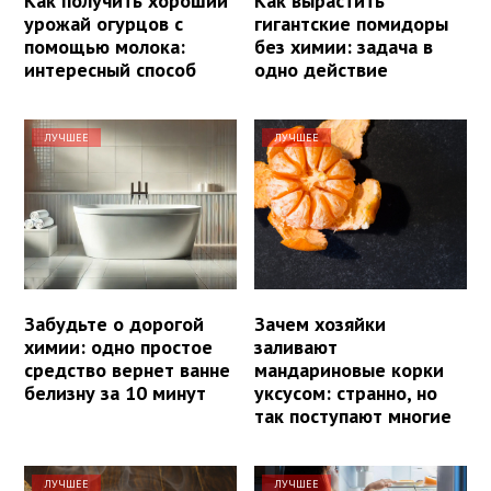
Как получить хороший
Как вырастить
урожай огурцов с
гигантские помидоры
помощью молока:
без химии: задача в
интересный способ
одно действие
ЛУЧШЕЕ
ЛУЧШЕЕ
Забудьте о дорогой
Зачем хозяйки
химии: одно простое
заливают
средство вернет ванне
мандариновые корки
белизну за 10 минут
уксусом: странно, но
так поступают многие
ЛУЧШЕЕ
ЛУЧШЕЕ