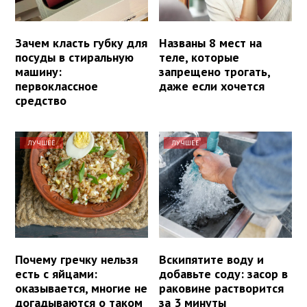
Зачем класть губку для
Названы 8 мест на
посуды в стиральную
теле, которые
машину:
запрещено трогать,
первоклассное
даже если хочется
средство
ЛУЧШЕЕ
ЛУЧШЕЕ
Почему гречку нельзя
Вскипятите воду и
есть с яйцами:
добавьте соду: засор в
оказывается, многие не
раковине растворится
догадываются о таком
за 3 минуты