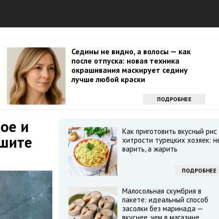
Седины не видно, а волосы — как
после отпуска: новая техника
окрашивания маскирует седину
лучше любой краски
ПОДРОБНЕЕ
ое и
Как приготовить вкусный рис
ишите
хитрости турецких хозяек: н
варить, а жарить
ПОДРОБНЕЕ
Малосольная скумбрия в
пакете: идеальный способ
засолки без маринада —
вкуснее, чем в магазине