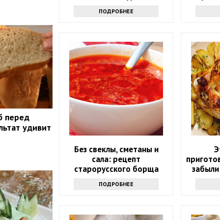
вы с ле
ПОДРОБНЕЕ
б перед
льтат удивит
Без свеклы, сметаны и
Э
сала: рецепт
пригото
старорусского борща
забыли
никого не оставит
только 
ПОДРОБНЕЕ
равнодушным
вкусн