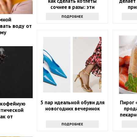
как сделать котлеты
делает
сочнее в разы: эти
при
ингредиенты — настоящее
ПОДРОБНЕЕ
мной
спасение
вать воду от
ему
5 пар идеальной обуви для
Пирог 
 кофейную
новогодних вечеринок
прод
итической
пекарн
ак от
даже н
ПОДРОБНЕЕ