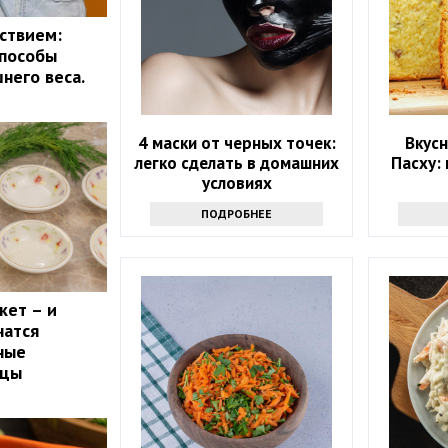
ствием:
способы
него веса.
4 маски от черных точек:
Вкусн
легко сделать в домашних
Пасху:
условиях
ПОДРОБНЕЕ
кет – и
чатся
ные
рцы