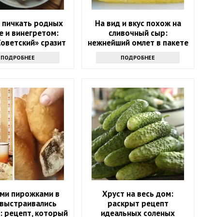
 пичкать родных
На вид и вкус похож на
е и винегретом:
сливочный сыр:
Советский» сразит
нежнейший омлет в пакете
сех наповал
всего за 10 минут
ПОДРОБНЕЕ
ПОДРОБНЕЕ
ими пирожками в
Хруст на весь дом:
 выстраивались
раскрыт рецепт
: рецепт, который
идеальных соленых