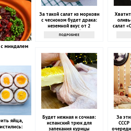
За такой салат из моркови
Хватит
с чесноком будет драка:
оливь
неземной вкус от 2
салат «
секретных добавок
в
ПОДРОБНЕЕ
 с миндалем
Будет нежная и сочная:
За эт
ить яйца,
испанский трюк для
СССР
истились:
запекания курицы
очереди