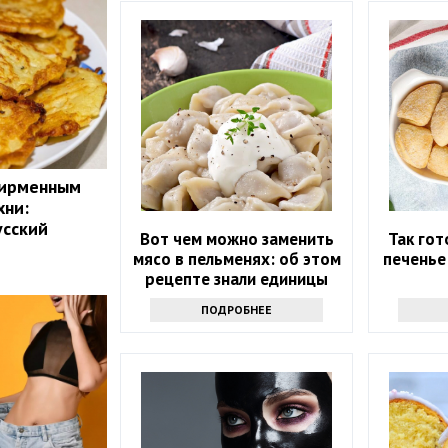
фирменным
хни:
усский
Вот чем можно заменить
Так го
мясо в пельменях: об этом
печенье
рецепте знали единицы
ПОДРОБНЕЕ