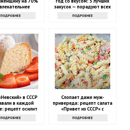
 женщину на 70%
год со вкусом: 5 лучших
влекательнее
закусок — порадуют всех
гостей и Огненную Лошадь
ПОДРОБНЕЕ
ПОДРОБНЕЕ
«Невский» в СССР
Слопает даже муж-
авали в каждой
привереда: рецепт салата
е: рецепт осилит
«Привет из СССР» с
еопытная хозяйка
макаронами, огурцами и
ПОДРОБНЕЕ
ПОДРОБНЕЕ
колбасой