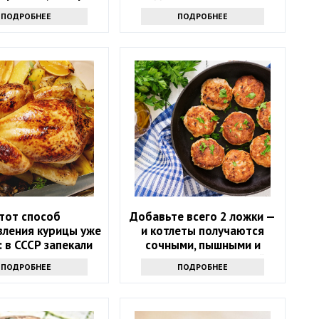
гкостью повторите
огурцов
ПОДРОБНЕЕ
ПОДРОБНЕЕ
дома
тот способ
Добавьте всего 2 ложки —
вления курицы уже
и котлеты получаются
: в СССР запекали
сочными, пышными и
так, и получалось
вкусными: кулинарный
ПОДРОБНЕЕ
ПОДРОБНЕЕ
ее, чем на гриле
секрет