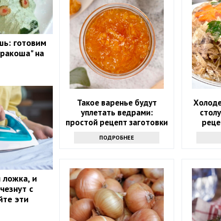
шь: готовим
Дракоша" на
Такое варенье будут
Холоде
уплетать ведрами:
столу
простой рецепт заготовки
реце
на весь год
прозрач
ПОДРОБНЕЕ
 ложка, и
чезнут с
йте эти