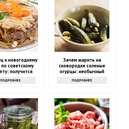
ц к новогоднему
Зачем жарить на
 по советскому
сковородке соленые
пту: получится
огурцы: необычный
ным, словно слеза
рецепт — станете
ПОДРОБНЕЕ
ПОДРОБНЕЕ
младенца
повторять каждый день